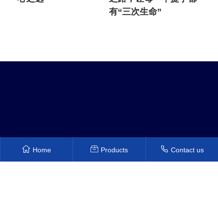
有“三次生命”
Home
Products
Contact us
Copyright © 2022 Shenzhen Hongyuanxiang Plastic Mold Co.,
Ltd