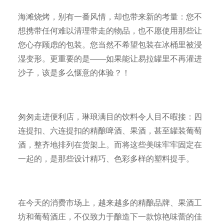
海滩烧烤，别有一番风情，却也带来新的考量：您不
想携带任何难以清理带走的物品，也不愿使用那些让
您心存顾虑的包装。您当然不希望包装在冰桶里被浸
湿变形。更重要的是——如果能让易拉罐里不再灌进
沙子，该是多么惬意的体验？！
匆匆走进便利店，琳琅满目的饮料令人目不暇接：四
连提扣、六连提扣的精酿啤酒、果酒，甚至罐装葡萄
酒，整齐地排列在货架上。而将这些美味牢牢固定在
一起的，是那些设计精巧、色彩多样的塑料提手。
在今天的消费市场上，越来越多的精酿品牌、果酒工
坊和葡萄酒庄，不仅致力于酿造下一款惊艳味蕾的佳