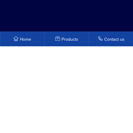
Home
Products
Contact us
Copyright © 2022 Shenzhen Hongyuanxiang Plastic Mold Co.,