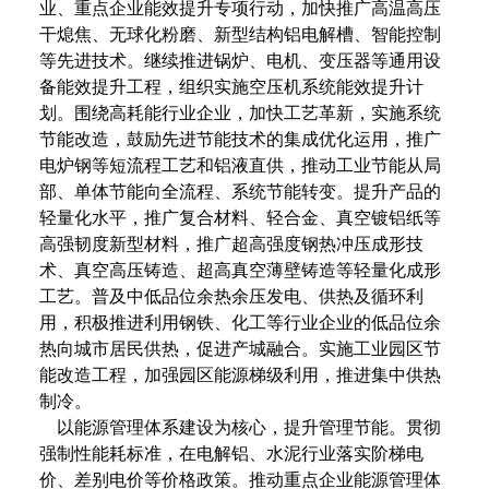
业、重点企业能效提升专项行动，加快推广高温高压
干熄焦、无球化粉磨、新型结构铝电解槽、智能控制
等先进技术。继续推进锅炉、电机、变压器等通用设
备能效提升工程，组织实施空压机系统能效提升计
划。围绕高耗能行业企业，加快工艺革新，实施系统
节能改造，鼓励先进节能技术的集成优化运用，推广
电炉钢等短流程工艺和铝液直供，推动工业节能从局
部、单体节能向全流程、系统节能转变。提升产品的
轻量化水平，推广复合材料、轻合金、真空镀铝纸等
高强韧度新型材料，推广超高强度钢热冲压成形技
术、真空高压铸造、超高真空薄壁铸造等轻量化成形
工艺。普及中低品位余热余压发电、供热及循环利
用，积极推进利用钢铁、化工等行业企业的低品位余
热向城市居民供热，促进产城融合。实施工业园区节
能改造工程，加强园区能源梯级利用，推进集中供热
制冷。
以能源管理体系建设为核心，提升管理节能。贯彻
强制性能耗标准，在电解铝、水泥行业落实阶梯电
价、差别电价等价格政策。推动重点企业能源管理体