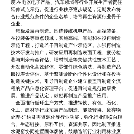
度,在电器电子产品、汽车领域等行业开展生产者责任
延伸试点示范。促进行业秩序逐步规范，定期发布符
合行业规范条件的企业名单，培育再生资源行业骨干
企业。
积极发展再制造。围绕传统机电产品、高端装备、
在役装备等重点领域，实施高端、智能和在役再制造
示范工程，打造若干再制造产业示范区。加强再制造
技术研发与推广，研发应用再制造表面工程、疲劳检
测与剩余寿命评估、增材制造等关键共性技术工艺，
开发自动化高效解体、零部件绿色清洗、再制造产品
服役寿命评估、基于监测诊断的个性化设计和在役再
制造关键技术。引导再制造企业建立覆盖再制造全流
程的产品信息化管理平台，促进再制造规范健康发
展。推进产品认定，鼓励再制造产品推广应用。
全面推行循环生产方式。推进钢铁、有色、石化、
化工、建材等行业拓展产品制造、能源转换、废弃物
处理-消纳及再资源化等行业功能，强化行业间横向耦
合、生态链接、原料互供、资源共享。因地制宜推进
水泥窑协同处置固体废物，鼓励造纸行业利用林业废