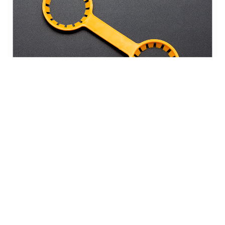
二联提扣,可乐双瓶提手,,可乐瓶塑料双提扣,双瓶拉环,双孔
提手,二连扣,双提扣,塑料双提扣,双瓶提手饮料双瓶提手,饮
品饮料双瓶提手,瓶装饮料双提扣,塑料瓶双提手,可乐双瓶提
手,,可乐瓶塑料双提扣,,可乐两瓶装提手扣,2L饮料提手,,玻璃
水促销双提扣
玻璃水提手扣手提扣,矿泉水手提扣,双瓶提手扣通用款,,塑料
两瓶提手,饮料双孔促销提手,塑料双提手,饮品饮料双扣环,两
瓶提手,可乐双瓶提手扣