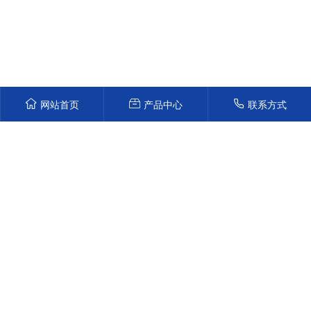
双瓶扣,塑料提手,塑料手扣,塑料双提扣,塑料提手扣,塑料提
扣,塑料手提,塑料手提扣,塑料拎手,塑料拎手搭扣,塑料扣手
提,塑料搭扣,塑料提环
塑料太阳环,太阳环提手,塑料两提提手,塑料两瓶手扣,塑料两
支提手扣,塑料双瓶提扣,塑料双提手提,塑料双孔手提扣,,塑
网站首页
产品中心
联系方式
料双孔提手扣,
双提扣定做定制,双提扣定制,两瓶塑料拎手,两提塑料拎手扣
搭,双孔塑料扣手提,双瓶塑料搭扣,塑料双孔提环,塑料双孔太
阳环,双孔塑料拎手