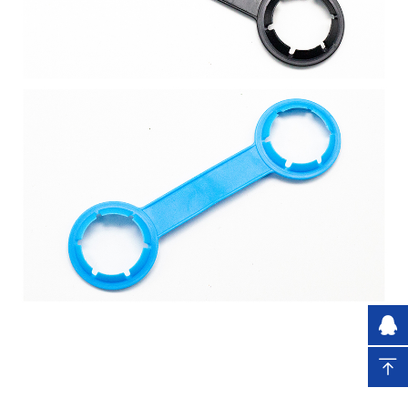
饮料双瓶提手,饮品饮料双瓶提手,瓶装饮料双提扣,塑料瓶双
提手,可乐双瓶提手,,可乐瓶塑料双提扣,,可乐两瓶装提手
扣,2L饮料提手,,玻璃水促销双提扣